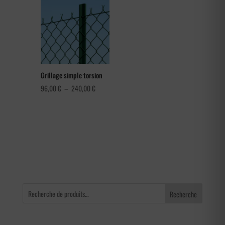
1,08 €
à
1,80 €
Grillage simple torsion
Plage
96,00
€
–
240,00
€
de
prix :
96,00 €
à
240,00 €
Recherche