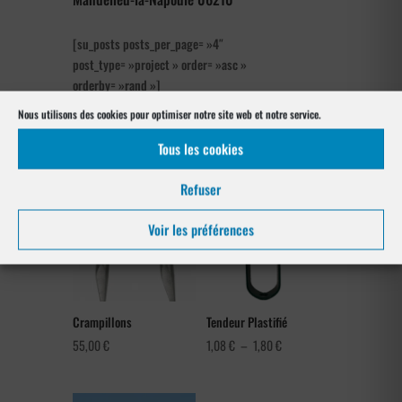
[su_posts posts_per_page= »4″
post_type= »project » order= »asc »
orderby= »rand »]
Nous utilisons des cookies pour optimiser notre site web et notre service.
Notre gamme pour la pose
à Mandelieu-la-Napoule 06210
Tous les cookies
Refuser
Voir les préférences
Crampillons
Tendeur Plastifié
Plage
55,00
€
1,08
€
–
1,80
€
de
prix :