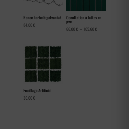
Ronce barbelé galvanisé
Occultation à lattes en
pvc
84,00
€
Plage
66,00
€
–
105,60
€
de
prix :
66,00 €
à
105,60 €
Feuillage Artificiel
36,00
€