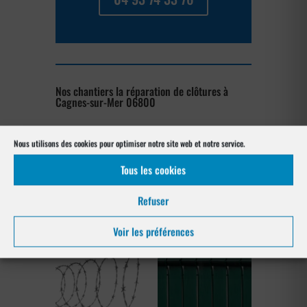
Nos chantiers la réparation de clôtures à
Cagnes-sur-Mer 06800
[su_posts posts_per_page= »4″
Nous utilisons des cookies pour optimiser notre site web et notre service.
post_type= »project » order= »asc »
orderby= »rand »]
Tous les cookies
Refuser
Notre gamme pour la pose
à Cagnes-sur-Mer 06800
Voir les préférences