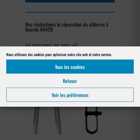
Nos réalisations la réparation de clôtures à
Bairols 06420
[su_posts posts_per_page= »4″
post_type= »project » order= »asc »
Nous utilisons des cookies pour optimiser notre site web et notre service.
orderby= »rand »]
Tous les cookies
Nos références posés
à Bairols 06420
Refuser
Voir les préférences