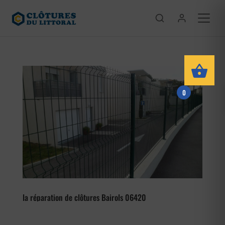
0
la réparation de clôtures Bairols 06420