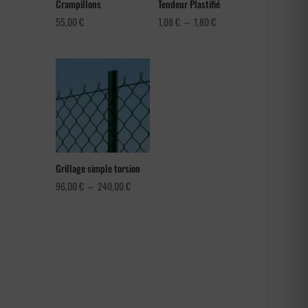
Crampillons
Tendeur Plastifié
Plage
55,00
€
1,08
€
–
1,80
€
de
prix :
1,08 €
à
1,80 €
Grillage simple torsion
Plage
96,00
€
–
240,00
€
de
prix :
96,00 €
à
240,00 €