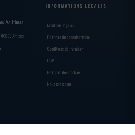
INFORMATIONS LÉGALES
lpes-Maritimes
Mentions légales
– 06600 Antibes
Politique de confidentialité
r
Conditions de livraison
CGV
Politique des cookies
Nous contacter
EMENT SÉCURISÉ
PARTENAIRE DES SHARKS D'ANTIBES
MADE BY
BRAINF