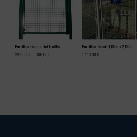
Portillon résidentiel treillis
Portillon Tennis 1,00m x 2,00m
Plage
282,00
€
–
366,00
€
1 440,00
€
de
prix :
282,00 €
à
366,00 €