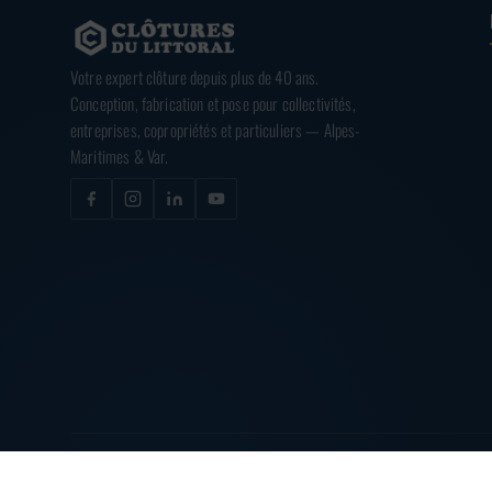
Votre expert clôture depuis plus de 40 ans.
Conception, fabrication et pose pour collectivités,
entreprises, copropriétés et particuliers — Alpes-
Maritimes & Var.
© 2026
CLÔTURES DU LITTORAL
— TOUS DROITS RÉSERVÉS