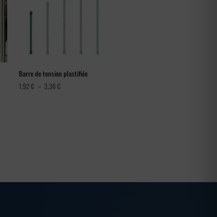
Barre de tension plastifiée
Plage
1,92
€
–
3,36
€
de
prix :
1,92 €
à
3,36 €