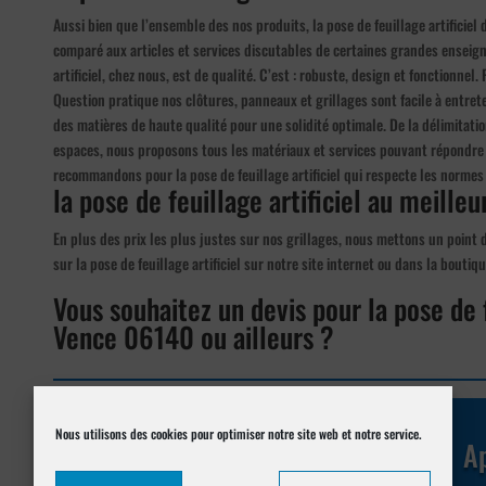
Aussi bien que l’ensemble des nos produits, la pose de feuillage artificiel
comparé aux articles et services discutables de certaines grandes enseigne
artificiel, chez nous, est de qualité. C’est : robuste, design et fonctionnel. 
Question pratique nos clôtures, panneaux et grillages sont facile à entret
des matières de haute qualité pour une solidité optimale. De la délimitati
espaces, nous proposons tous les matériaux et services pouvant répondre 
recommandons pour la pose de feuillage artificiel qui respecte les normes 
la pose de feuillage artificiel au meilleur
En plus des prix les plus justes sur nos grillages, nous mettons un point 
sur la pose de feuillage artificiel sur notre site internet ou dans la bouti
Vous souhaitez un devis pour la pose de f
Vence 06140 ou ailleurs ?
Réalisez votre demande de
devis en ligne
Nous utilisons des cookies pour optimiser notre site web et notre service.
Ap