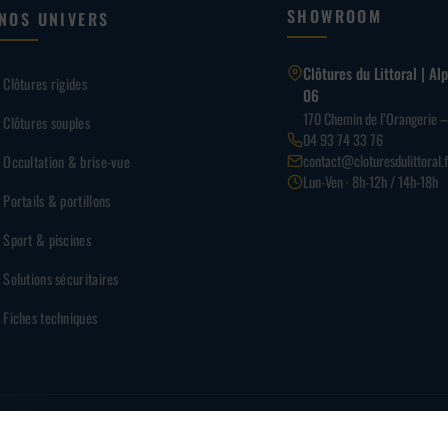
SHOWROOM
NOS UNIVERS
Clôtures du Littoral | A
Clôtures rigides
06
170 Chemin de l’Orangerie 
Clôtures souples
04 93 74 33 76
contact@cloturesdulittoral.f
Occultation & brise-vue
Lun-Ven · 8h-12h / 14h-18h
Portails & portillons
Sport & piscines
Solutions sécuritaires
Fiches techniques
PAI