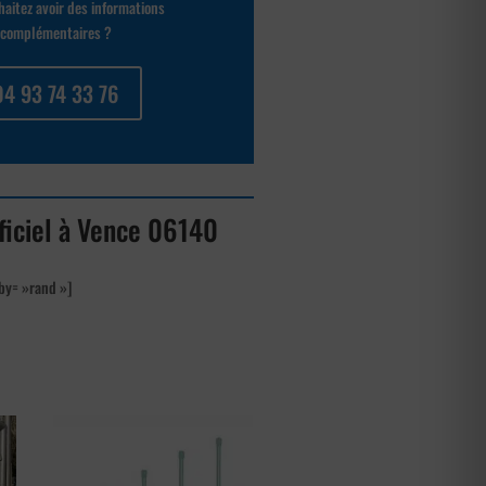
aitez avoir des informations
complémentaires ?
04 93 74 33 76
ificiel à Vence 06140
by= »rand »]