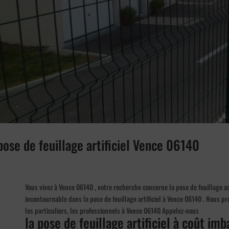
pose de feuillage artificiel Vence 06140
Vous vivez à Vence 06140 , votre recherche concerne la pose de feuillage art
incontournable dans la pose de feuillage artificiel à Vence 06140 . Nous pro
les particuliers, les professionnels à Vence 06140 Appelez-nous
la pose de feuillage artificiel à coût imb