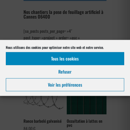
Nos chantiers la pose de feuillage artificiel à
Cannes 06400
[su_posts posts_per_page= »4″
post_type= »project » order= »asc »
orderby= »rand »]
Nous utilisons des cookies pour optimiser notre site web et notre service.
Nos références posés
Tous les cookies
à Cannes 06400
Refuser
Voir les préférences
Ronce barbelé galvanisé
Occultation à lattes en
pvc
84,00
€