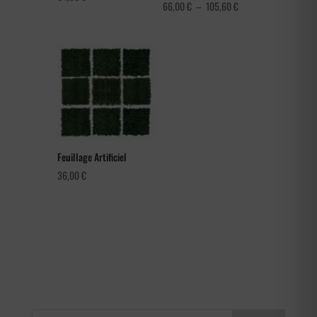
Plage
66,00
€
–
105,60
€
de
prix :
66,00 €
à
105,60 €
Feuillage Artificiel
36,00
€