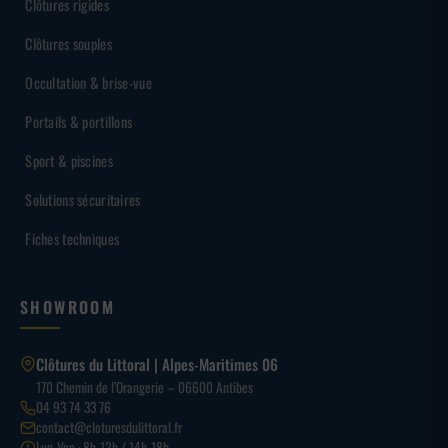
Clôtures rigides
Clôtures souples
Occultation & brise-vue
Portails & portillons
Sport & piscines
Solutions sécuritaires
Fiches techniques
SHOWROOM
Clôtures du Littoral | Alpes-Maritimes 06
170 Chemin de l’Orangerie – 06600 Antibes
04 93 74 33 76
contact@cloturesdulittoral.fr
Lun-Ven · 8h-12h / 14h-18h