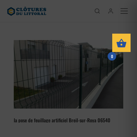
0
la pose de feuillage artificiel Breil-sur-Roya 06540