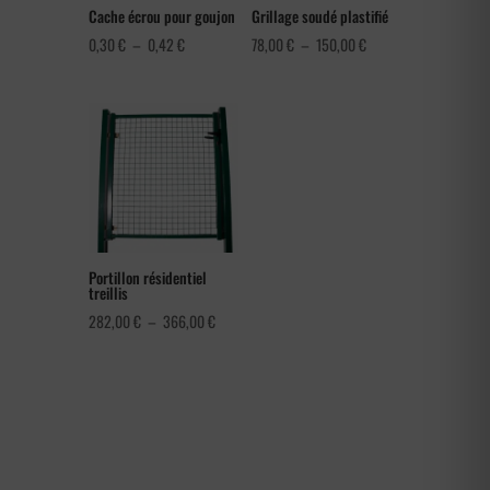
Cache écrou pour goujon
Grillage soudé plastifié
Plage
Plage
0,30
€
–
0,42
€
78,00
€
–
150,00
€
de
de
prix :
prix :
0,30 €
78,00 €
à
à
0,42 €
150,00 €
Portillon résidentiel
treillis
Plage
282,00
€
–
366,00
€
de
prix :
282,00 €
à
366,00 €