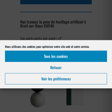
Nos travaux la pose de feuillage artificiel à
Breil-sur-Roya 06540
[su_posts posts_per_page= »4″
post_type= »project » order= »asc »
Nous utilisons des cookies pour optimiser notre site web et notre service.
orderby= »rand »]
Tous les cookies
Notre gamme pour la pose
à Breil-sur-Roya 06540
Refuser
Voir les préférences