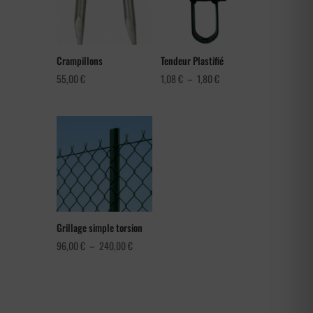
Crampillons
Tendeur Plastifié
Plage
55,00
€
1,08
€
–
1,80
€
de
prix :
1,08 €
à
1,80 €
Grillage simple torsion
Plage
96,00
€
–
240,00
€
de
prix :
96,00 €
à