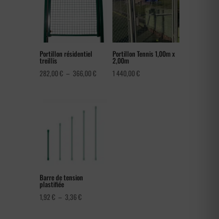
Portillon résidentiel
Portillon Tennis 1,00m x
treillis
2,00m
Plage
282,00
€
–
366,00
€
1 440,00
€
de
prix :
282,00 €
à
366,00 €
Barre de tension
plastifiée
Plage
1,92
€
–
3,36
€
de
prix :