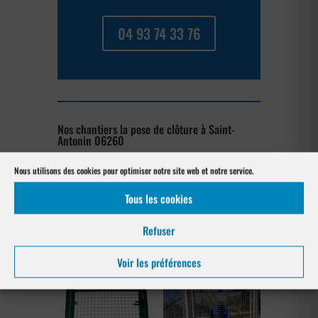
04 93 74 33 76
Nos chantiers la pose de clôture à Saint-
Antonin 06260
Nous utilisons des cookies pour optimiser notre site web et notre service.
[su_posts posts_per_page= »4″
post_type= »project » order= »asc »
Tous les cookies
orderby= »rand »]
Refuser
Les produits de clôtures utilisés
à Saint-Antonin 06260
Voir les préférences