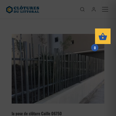
0
la pose de clôture Caille 06750