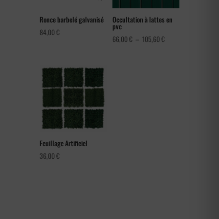
Ronce barbelé galvanisé
Occultation à lattes en
pvc
84,00
€
Plage
66,00
€
–
105,60
€
de
prix :
66,00 €
à
105,60 €
Feuillage Artificiel
36,00
€