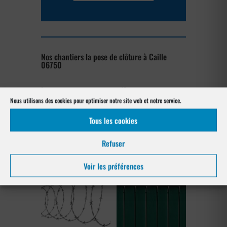
Nos chantiers la pose de clôture à Caille
06750
[su_posts posts_per_page= »4″
Nous utilisons des cookies pour optimiser notre site web et notre service.
post_type= »project » order= »asc »
orderby= »rand »]
Tous les cookies
Nos références posés
Refuser
à Caille 06750
Voir les préférences