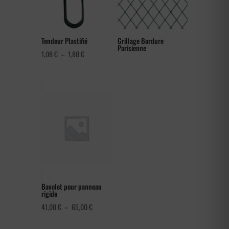
Tendeur Plastifié
Grillage Bordure
Parisienne
Plage
1,08
€
–
1,80
€
de
prix :
1,08 €
à
1,80 €
Bavolet pour panneau
rigide
Plage
41,00
€
–
65,00
€
de