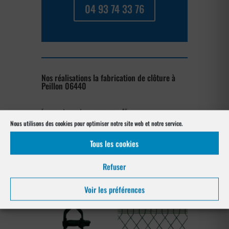
04 93 74 33 76
Nos réalisations la fabrication de clôture à
Peillon 06440
[su_posts posts_per_page= »4″
post_type= »project » order= »asc »
Nous utilisons des cookies pour optimiser notre site web et notre service.
orderby= »rand »]
Tous les cookies
Les produits de clôtures utilisés
Refuser
à Peillon 06440
Voir les préférences