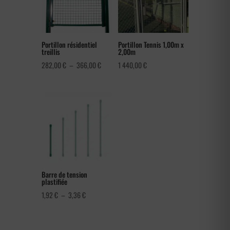
Portillon résidentiel
Portillon Tennis 1,00m x
treillis
2,00m
Plage
282,00
€
–
366,00
€
1 440,00
€
de
prix :
282,00 €
à
366,00 €
Barre de tension
plastifiée
Plage
1,92
€
–
3,36
€
de
prix :
1,92 €