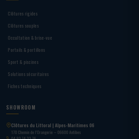
Clôtures rigides
Clôtures souples
Occultation & brise-vue
Portails & portillons
Sport & piscines
Solutions sécuritaires
Fiches techniques
SHOWROOM
Clôtures du Littoral | Alpes-Maritimes 06
170 Chemin de l’Orangerie – 06600 Antibes
04 93 74 33 76