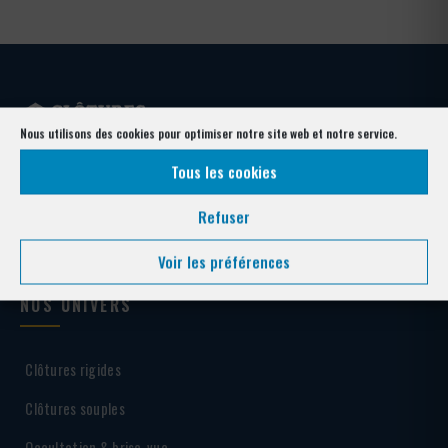
Nous utilisons des cookies pour optimiser notre site web et notre service.
Votre expert clôture depuis plus de 40 ans. Conception, fabrication et
Tous les cookies
pose pour collectivités, entreprises, copropriétés et particuliers —
Alpes-Maritimes & Var.
Refuser
Voir les préférences
NOS UNIVERS
Clôtures rigides
Clôtures souples
Occultation & brise-vue