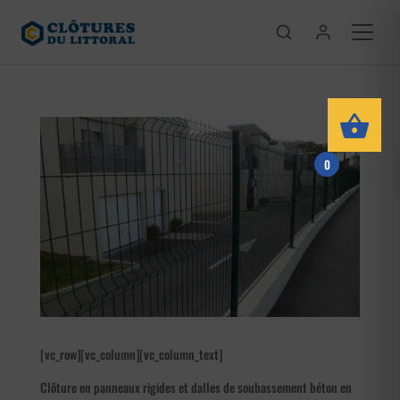
0
[vc_row][vc_column][vc_column_text]
Clôture en panneaux rigides et dalles de soubassement béton en