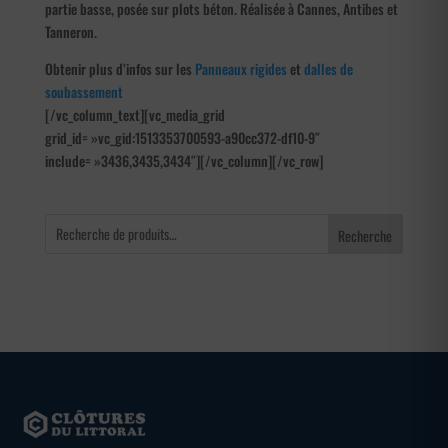
partie basse, posée sur plots béton. Réalisée à Cannes, Antibes et
Tanneron.
Obtenir plus d’infos sur les
Panneaux rigides
et
dalles de
soubassement
[/vc_column_text][vc_media_grid
grid_id= »vc_gid:1513353700593-a90cc372-df10-9″
include= »3436,3435,3434″][/vc_column][/vc_row]
Recherche