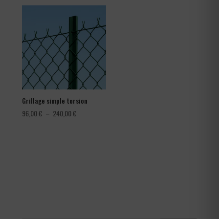
prix :
1,08 €
à
1,80 €
Grillage simple torsion
Plage
96,00
€
–
240,00
€
de
prix :
96,00 €
à
240,00 €