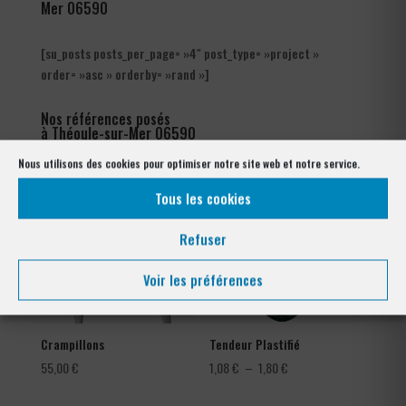
Mer 06590
[su_posts posts_per_page= »4″ post_type= »project »
order= »asc » orderby= »rand »]
Nos références posés
à Théoule-sur-Mer 06590
Nous utilisons des cookies pour optimiser notre site web et notre service.
Tous les cookies
Refuser
Voir les préférences
Crampillons
Tendeur Plastifié
Plage
55,00
€
1,08
€
–
1,80
€
de