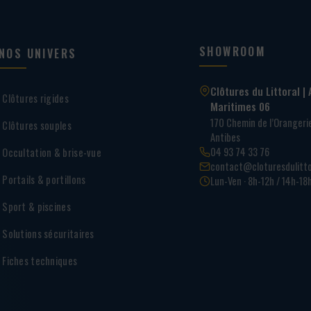
SHOWROOM
NOS UNIVERS
Clôtures du Littoral | 
Clôtures rigides
Maritimes 06
170 Chemin de l’Oranger
Clôtures souples
Antibes
04 93 74 33 76
Occultation & brise-vue
contact@cloturesdulitto
Portails & portillons
Lun-Ven · 8h-12h / 14h-18
Sport & piscines
Solutions sécuritaires
Fiches techniques