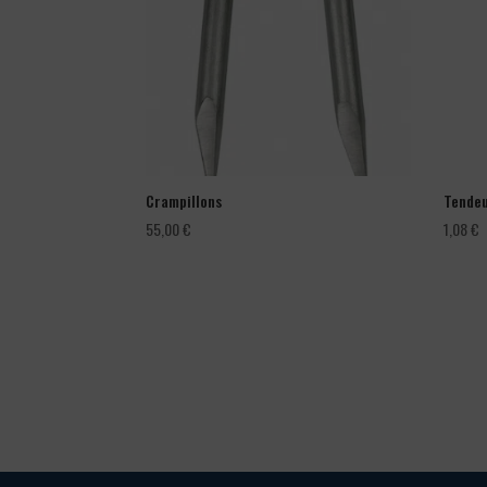
Crampillons
Tendeu
55,00
€
1,08
€