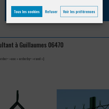
04 93 74 33 76
Tous les cookies
Refuser
Voir les préférences
cultant à Guillaumes 06470
order= »asc » orderby= »rand »]