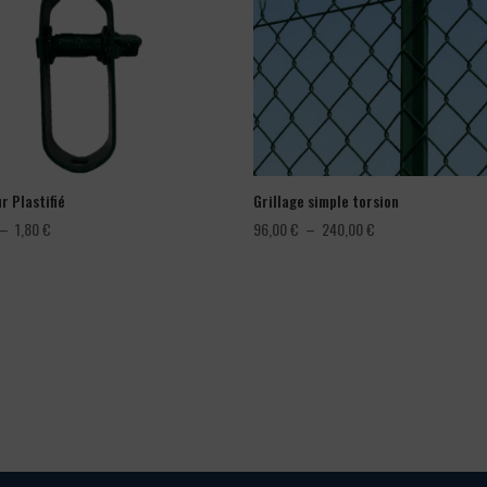
r Plastifié
Grillage simple torsion
Plage
Plage
–
1,80
€
96,00
€
–
240,00
€
de
de
prix :
prix :
1,08 €
96,00 €
à
à
1,80 €
240,00 €