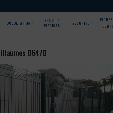
FICHES
SPORT /
OCCULTATION
SÉCURITÉ
PISCINES
TECHN
Guillaumes 06470