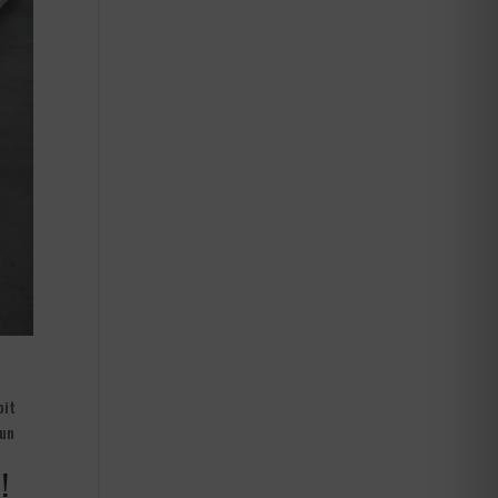
oit
 un
!