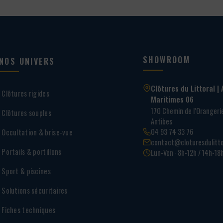
SHOWROOM
NOS UNIVERS
Clôtures du Littoral | 
Clôtures rigides
Maritimes 06
170 Chemin de l’Oranger
Clôtures souples
Antibes
04 93 74 33 76
Occultation & brise-vue
contact@cloturesdulitto
Portails & portillons
Lun-Ven · 8h-12h / 14h-18
Sport & piscines
Solutions sécuritaires
Fiches techniques