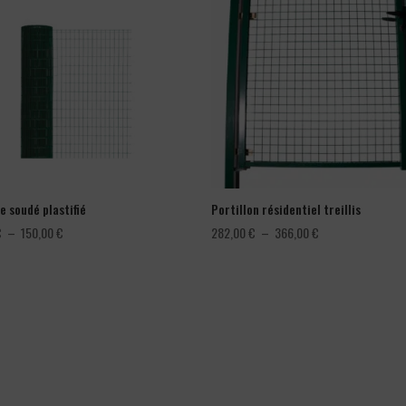
e soudé plastifié
Portillon résidentiel treillis
Plage
Plage
€
–
150,00
€
282,00
€
–
366,00
€
de
de
prix :
prix :
78,00 €
282,00 €
à
à
150,00 €
366,00 €