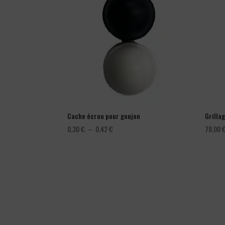
Cache écrou pour goujon
Grillag
Plage
0,30
€
–
0,42
€
78,00
de
prix :
0,30 €
à
0,42 €