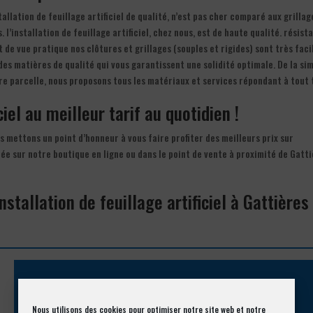
tallation de feuillage artificiel de qualité, n’est pas cher comparé aux grillag
’installation de feuillage artificiel, chez nous, est de haute qualité. résista
 de vue pratique nos clôtures et grillages (souples et rigides) sont très faci
des matières de qualité qui vous garantissent une solidité optimale. De la si
tre parcelle, nous proposons tous les matériaux et services répondant à tout 
iciel au meilleur tarif au quotidien !
ous mettons un point d’honneur à vous faire profiter des meilleurs prix sur
année sur notre boutique en ligne ou dans le point de vente à proximité de Gatt
nstallation de feuillage artificiel à Gattières
Appelez-nous !
Nous utilisons des cookies pour optimiser notre site web et notre