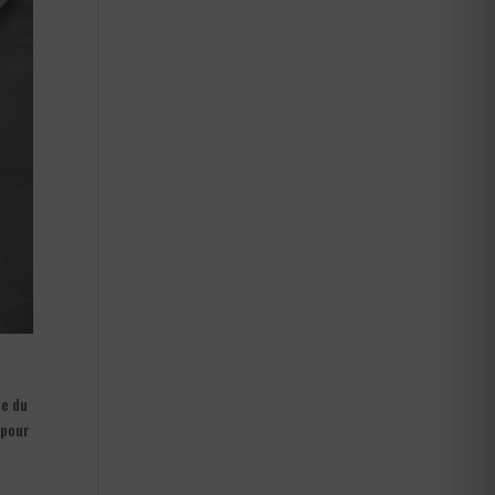
re du
 pour