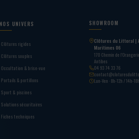
SHOWROOM
NOS UNIVERS
Clôtures du Littoral | 
Clôtures rigides
Maritimes 06
170 Chemin de l’Oranger
Clôtures souples
Antibes
04 93 74 33 76
Occultation & brise-vue
contact@cloturesdulitto
Portails & portillons
Lun-Ven · 8h-12h / 14h-18
Sport & piscines
Solutions sécuritaires
Fiches techniques