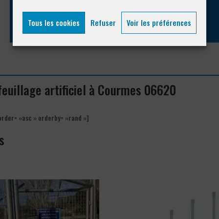
04 93 74 33 76
Tous les cookies
Refuser
Voir les préférences
 feuillage artificiel à Courmes 06620
order= »asc » orderby= »rand »]
s