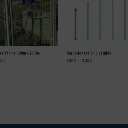
lon Tennis 1,00m x 2,00m
Barre de tension plastifiée
Plage
00
€
1,92
€
–
3,36
€
de
prix :
1,92 €
à
3,36 €