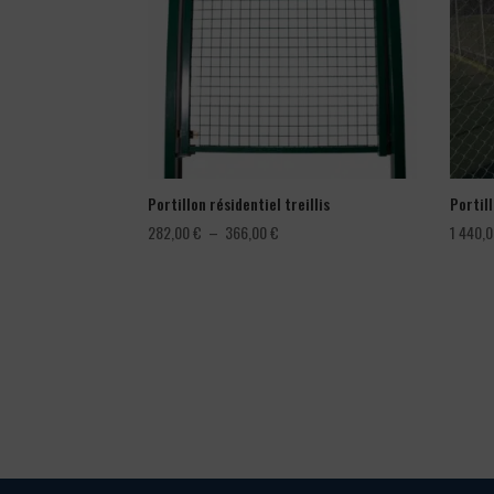
Portillon résidentiel treillis
Portil
Plage
282,00
€
–
366,00
€
1 440,
de
prix :
282,00 €
à
366,00 €