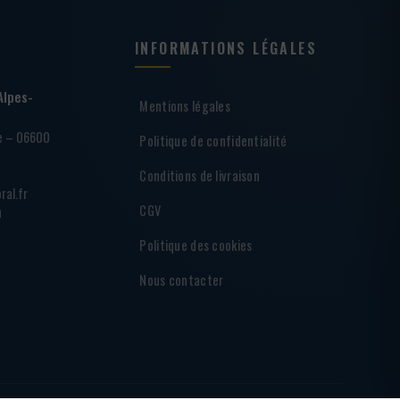
INFORMATIONS LÉGALES
Alpes-
Mentions légales
ie – 06600
Politique de confidentialité
Conditions de livraison
ral.fr
CGV
h
Politique des cookies
Nous contacter