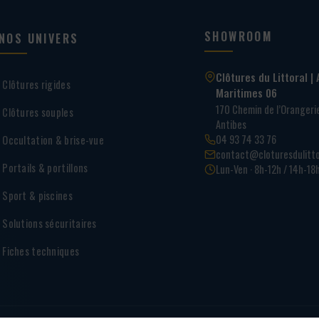
SHOWROOM
NOS UNIVERS
Clôtures du Littoral | 
Clôtures rigides
Maritimes 06
170 Chemin de l’Oranger
Clôtures souples
Antibes
04 93 74 33 76
Occultation & brise-vue
contact@cloturesdulitto
Portails & portillons
Lun-Ven · 8h-12h / 14h-18
Sport & piscines
Solutions sécuritaires
Fiches techniques