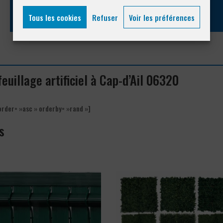
Tous les cookies
Refuser
Voir les préférences
feuillage artificiel à Cap-d’Ail 06320
order= »asc » orderby= »rand »]
s