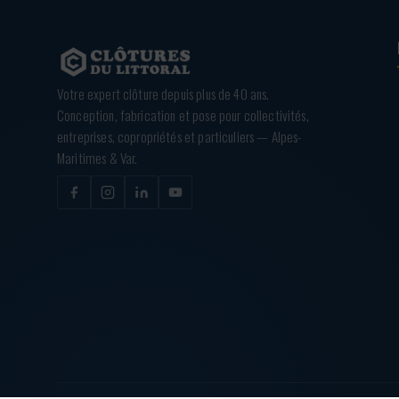
Votre expert clôture depuis plus de 40 ans.
Conception, fabrication et pose pour collectivités,
entreprises, copropriétés et particuliers — Alpes-
Maritimes & Var.