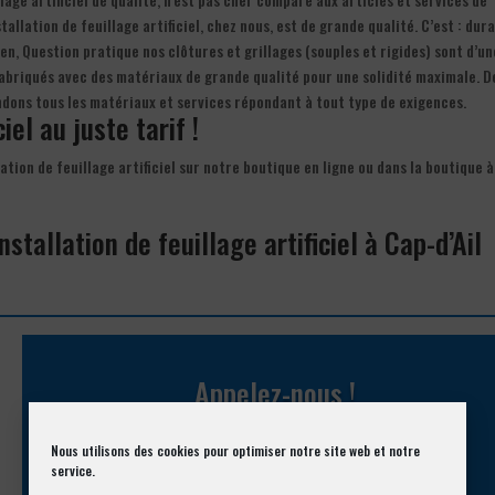
allation de feuillage artificiel, chez nous, est de grande qualité. C’est : dura
en, Question pratique nos clôtures et grillages (souples et rigides) sont d’un
 fabriqués avec des matériaux de grande qualité pour une solidité maximale. D
endons tous les matériaux et services répondant à tout type de exigences.
ciel au juste tarif !
ation de feuillage artificiel sur notre boutique en ligne ou dans la boutique à
stallation de feuillage artificiel à Cap-d’Ail
Appelez-nous !
Vous souhaitez avoir des informations complémentaires ?
Nous utilisons des cookies pour optimiser notre site web et notre
service.
04 93 74 33 76