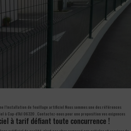
ne l’installation de feuillage artificiel Nous sommes une des références
ciel à Cap-d’Ail 06320 . Contactez-nous pour une proposition vos exigences
iciel à tarif défiant toute concurrence !
llage artificiel de qualité, n’est pas cher comparé aux articles et services de