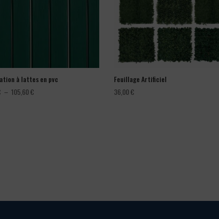
ation à lattes en pvc
Feuillage Artificiel
Plage
€
–
105,60
€
36,00
€
de
prix :
66,00 €
à
105,60 €