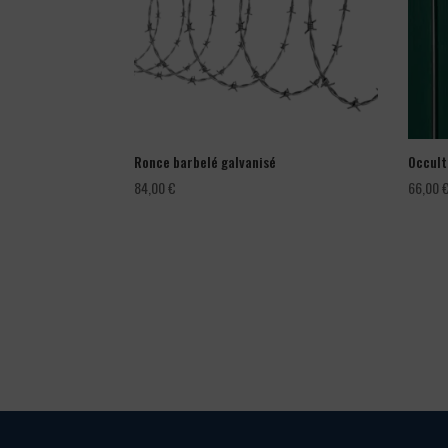
Ronce barbelé galvanisé
Occult
84,00
€
66,00