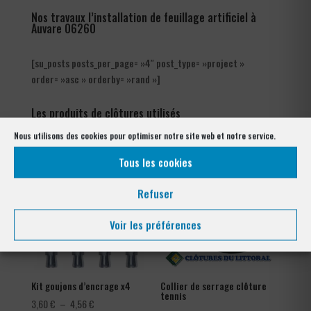
Nos travaux l’installation de feuillage artificiel à
Auvare 06260
[su_posts posts_per_page= »4″ post_type= »project »
order= »asc » orderby= »rand »]
Les produits de clôtures utilisés
à Auvare 06260
Nous utilisons des cookies pour optimiser notre site web et notre service.
Tous les cookies
Refuser
Voir les préférences
Kit goujons d’encrage x4
Collier de serrage clôture
tennis
Plage
3,60
€
–
4,56
€