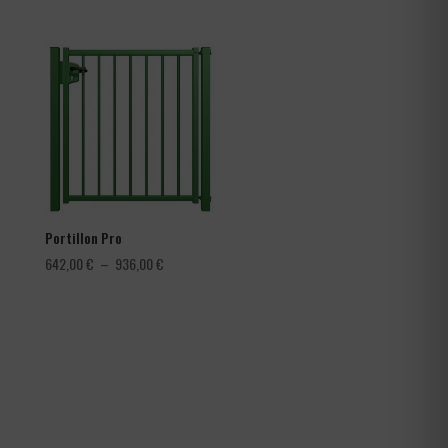
de
prix :
3,60 €
à
4,56 €
Portillon Pro
Plage
642,00
€
–
936,00
€
de
prix :
642,00 €
à
936,00 €