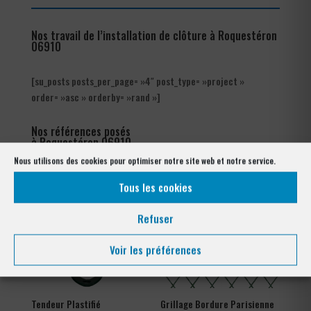
Nos travail de l’installation de clôture à Roquestéron
06910
[su_posts posts_per_page= »4″ post_type= »project »
order= »asc » orderby= »rand »]
Nos références posés
à Roquestéron 06910
Nous utilisons des cookies pour optimiser notre site web et notre service.
Tous les cookies
Refuser
Voir les préférences
Tendeur Plastifié
Grillage Bordure Parisienne