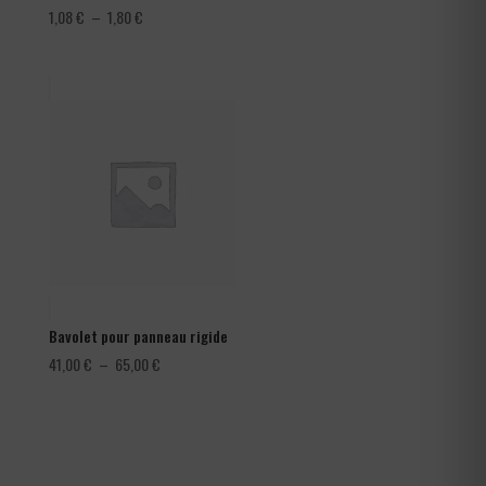
Plage
1,08
€
–
1,80
€
de
prix :
1,08 €
à
1,80 €
Bavolet pour panneau rigide
Plage
41,00
€
–
65,00
€
de
prix :
41,00 €
à