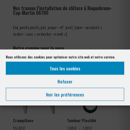
Nos travaux l’installation de clôture à Roquebrune-
Cap-Martin 06190
[su_posts posts_per_page= »4″ post_type= »project »
order= »asc » orderby= »rand »]
Notre gamme pour la pose
à Roquebrune-Cap-Martin 06190
Nous utilisons des cookies pour optimiser notre site web et notre service.
Tous les cookies
Refuser
Voir les préférences
Crampillons
Tendeur Plastifié
Plage
55,00
€
1,08
€
–
1,80
€