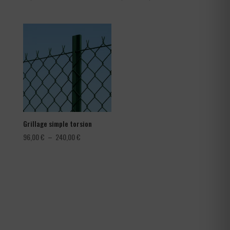
de
prix :
1,08 €
à
1,80 €
Grillage simple torsion
Plage
96,00
€
–
240,00
€
de
prix :
96,00 €
à
240,00 €