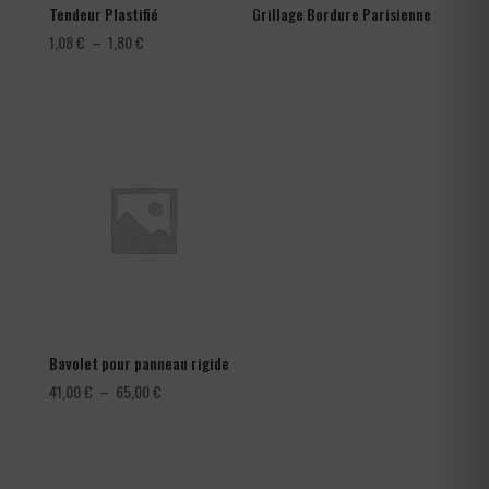
Tendeur Plastifié
Grillage Bordure Parisienne
Plage
1,08
€
–
1,80
€
de
prix :
1,08 €
à
1,80 €
Bavolet pour panneau rigide
Plage
41,00
€
–
65,00
€
de
prix :
41,00 €