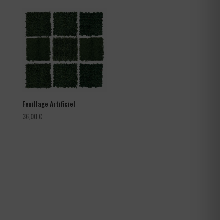
prix :
66,00 €
à
105,60 €
Feuillage Artificiel
36,00
€