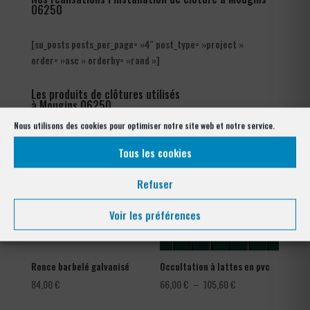
06250
[su_posts posts_per_page= »4″ post_type= »project »
order= »asc » orderby= »rand »]
Les produits de clôtures utilisés
à Mougins 06250
Nous utilisons des cookies pour optimiser notre site web et notre service.
Tous les cookies
Refuser
Voir les préférences
Ronce barbelé galvanisé
Occultation à lattes en pvc
Plage
84,00
€
66,00
€
–
105,60
€
de