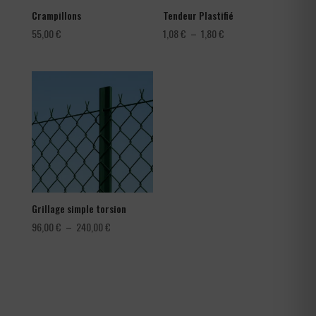
Crampillons
Tendeur Plastifié
Plage
55,00
€
1,08
€
–
1,80
€
de
prix :
1,08 €
à
1,80 €
Grillage simple torsion
Plage
96,00
€
–
240,00
€
de
prix :
96,00 €
à
240,00 €