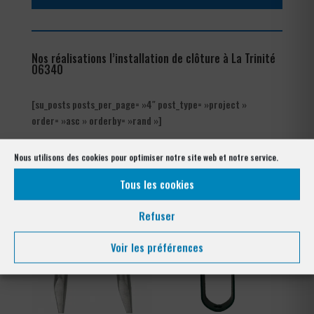
Nos réalisations l’installation de clôture à La Trinité
06340
[su_posts posts_per_page= »4″ post_type= »project »
order= »asc » orderby= »rand »]
Nos références posés
Nous utilisons des cookies pour optimiser notre site web et notre service.
à La Trinité 06340
Tous les cookies
Refuser
Voir les préférences