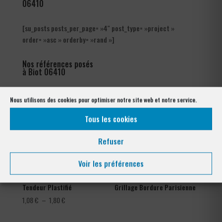
06410
[su_posts posts_per_page= »4″ post_type= »project »
order= »asc » orderby= »rand »]
Nos références posés
à Biot 06410
Nous utilisons des cookies pour optimiser notre site web et notre service.
Tous les cookies
Refuser
Voir les préférences
Tendeur Plastifié
Grillage Bordure Parisienne
Plage
1,08
€
–
1,80
€
de