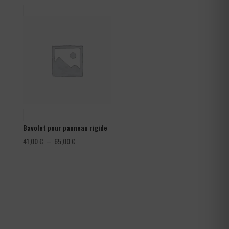
prix :
1,08 €
à
1,80 €
Bavolet pour panneau rigide
Plage
41,00
€
–
65,00
€
de
prix :
41,00 €
à
65,00 €