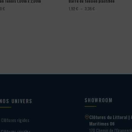
lon Tennis 1,00m x 2,00m
Barre de tension plastifiée
Plage
00
€
1,92
€
–
3,36
€
de
prix :
1,92 €
à
3,36 €
SHOWROOM
NOS UNIVERS
Clôtures du Littoral | 
Clôtures rigides
Maritimes 06
170 Chemin de l’Oranger
Clôtures souples