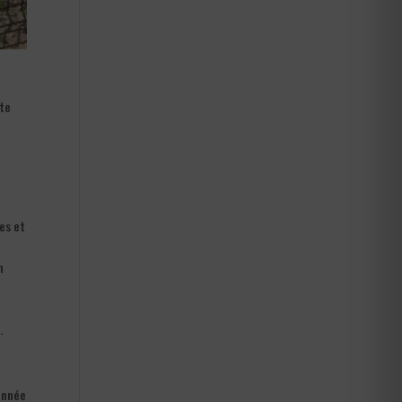
ste
es et
n
.
’année