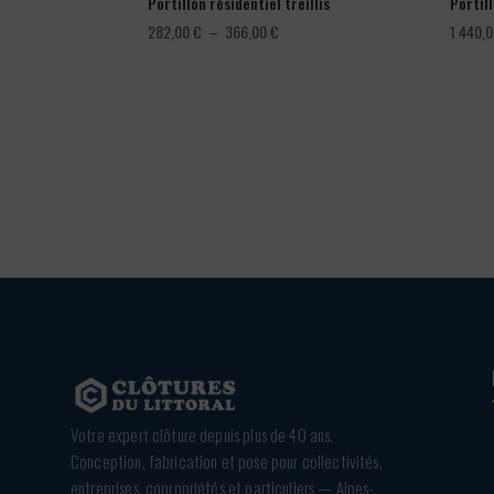
Portillon résidentiel treillis
Portil
Plage
282,00
€
–
366,00
€
1 440,
de
prix :
282,00 €
à
366,00 €
Votre expert clôture depuis plus de 40 ans.
Conception, fabrication et pose pour collectivités,
entreprises, copropriétés et particuliers — Alpes-