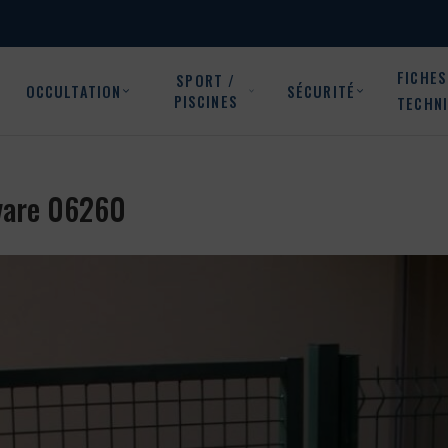
FICHES
SPORT /
OCCULTATION
SÉCURITÉ
PISCINES
TECHN
uvare 06260