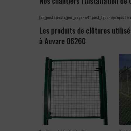
Nos chantiers l’installation de
[su_posts posts_per_page= »4″ post_type= »project » 
Les produits de clôtures utilisé
à Auvare 06260