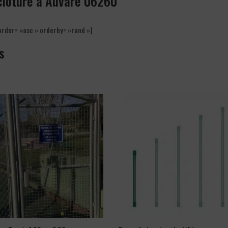
 clôture à Auvare 06260
order= »asc » orderby= »rand »]
s