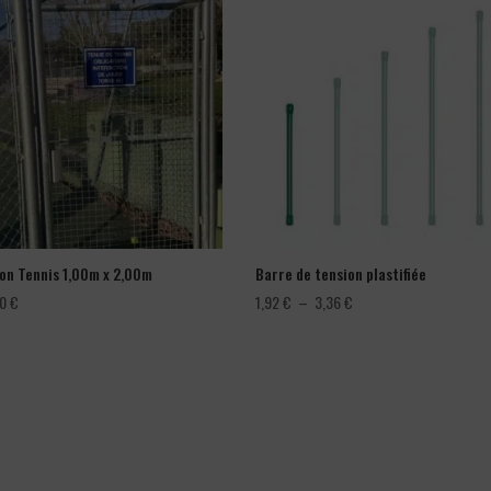
lon Tennis 1,00m x 2,00m
Barre de tension plastifiée
Plage
00
€
1,92
€
–
3,36
€
de
prix :
1,92 €
à
3,36 €