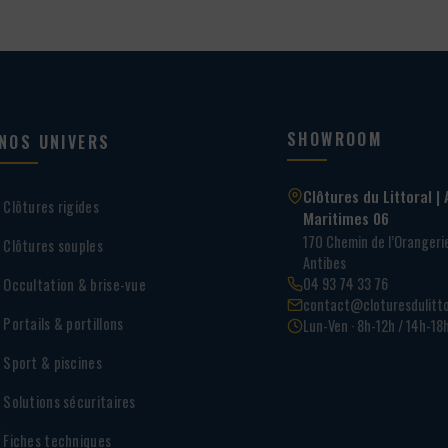
SHOWROOM
NOS UNIVERS
Clôtures du Littoral | 
Clôtures rigides
Maritimes 06
170 Chemin de l’Oranger
Clôtures souples
Antibes
04 93 74 33 76
Occultation & brise-vue
contact@cloturesdulitto
Portails & portillons
Lun-Ven · 8h-12h / 14h-18
Sport & piscines
Solutions sécuritaires
Fiches techniques