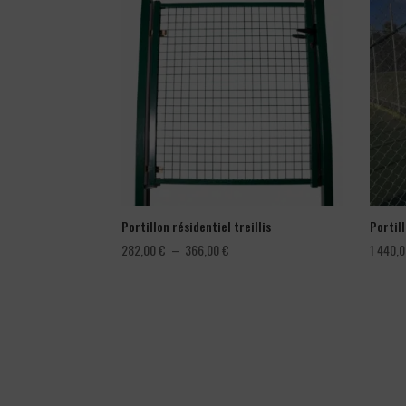
Portillon résidentiel treillis
Portil
Plage
282,00
€
–
366,00
€
1 440,
de
prix :
282,00 €
à
366,00 €