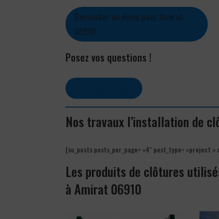
Demander un devis pour Amirat
06910
Posez vos questions !
Contactez-nous
Nos travaux l’installation de c
[su_posts posts_per_page= »4″ post_type= »project » 
Les produits de clôtures utilisé
à Amirat 06910