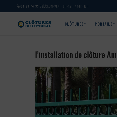
04 93 74 33 76
LUN-VEN · 8H-12H / 14H-18H
CLÔTURES
PORTAILS
l’installation de clôture A