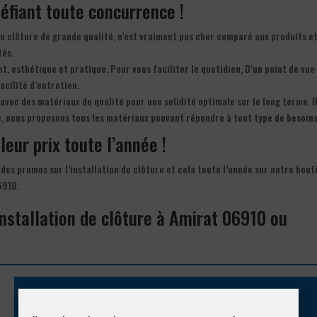
 défiant toute concurrence !
n de clôture de grande qualité, n’est vraiment pas cher comparé aux produits e
tés.
ant, esthétique et pratique. Pour vous faciliter le quotidien, D’un point de vue
acilité d’entretien.
avec des matériaux de qualité pour une solidité optimale sur le long terme. D
le, nous proposons tous les matériaux pouvant répondre à tout type de besoins
leur prix toute l’année !
 des promos sur l’installation de clôture et cela toute l’année sur notre bout
6910.
installation de clôture à Amirat 06910 ou
Appelez-nous !