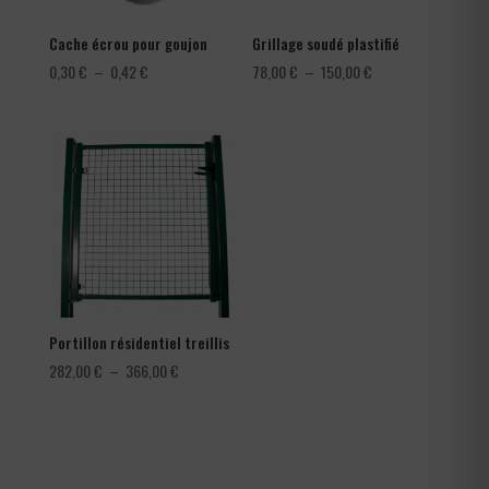
Cache écrou pour goujon
Grillage soudé plastifié
Plage
Plage
0,30
€
–
0,42
€
78,00
€
–
150,00
€
de
de
prix :
prix :
0,30 €
78,00 €
à
à
0,42 €
150,00 €
Portillon résidentiel treillis
Plage
282,00
€
–
366,00
€
de
prix :
282,00 €
à