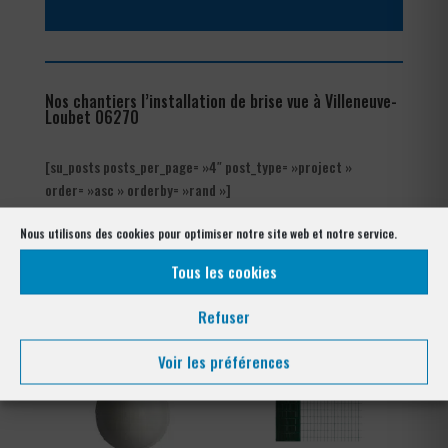
Nos chantiers l’installation de brise vue à Villeneuve-
Loubet 06270
[su_posts posts_per_page= »4″ post_type= »project »
order= »asc » orderby= »rand »]
Nous utilisons des cookies pour optimiser notre site web et notre service.
Les produits de clôtures utilisés
à Villeneuve-Loubet 06270
Tous les cookies
Refuser
Voir les préférences