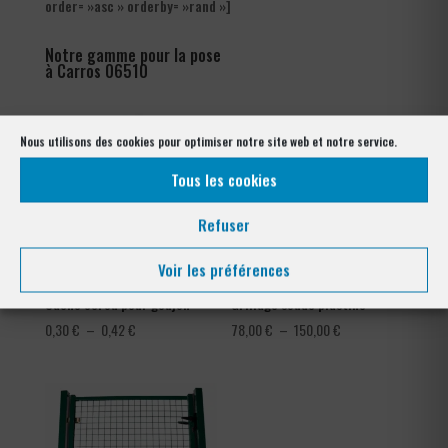
order= »asc » orderby= »rand »]
Notre gamme pour la pose
à Carros 06510
Nous utilisons des cookies pour optimiser notre site web et notre service.
Tous les cookies
Refuser
Voir les préférences
Cache écrou pour goujon
Grillage soudé plastifié
Plage
Plage
0,30
€
–
0,42
€
78,00
€
–
150,00
€
de
de
prix :
prix :
0,30 €
78,00 €
à
à
0,42 €
150,00 €