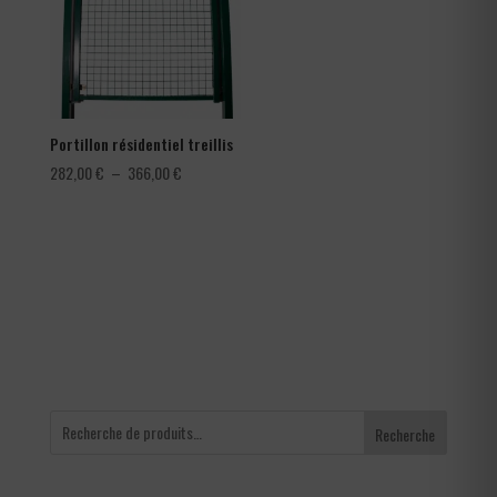
Portillon résidentiel treillis
Plage
282,00
€
–
366,00
€
de
prix :
282,00 €
à
366,00 €
Recherche