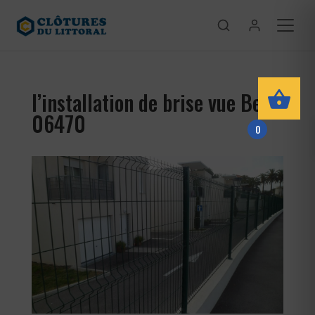
l’installation de brise vue Beuil
06470
0