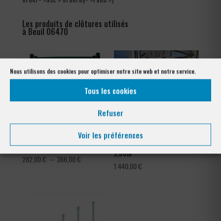
Les produits de clôtures utilisés
à Beuil 06470
Nous utilisons des cookies pour optimiser notre site web et notre service.
Tous les cookies
Refuser
Voir les préférences
Portillon résidentiel treillis
Portillon Tennis 1,00m x
2,00m
Plage
282,00
€
–
366,00
€
1 440,00
€
de
prix :
282,00 €
à
366,00 €