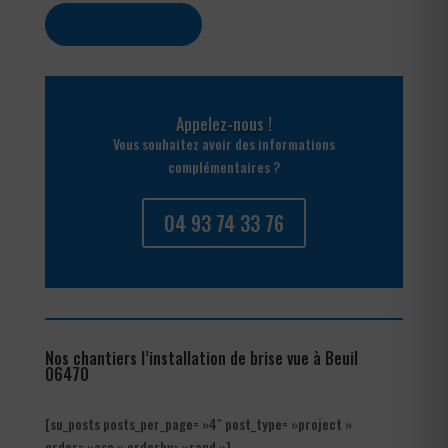
Contactez-nous
Appelez-nous !
Vous souhaitez avoir des informations
complémentaires ?
04 93 74 33 76
Nos chantiers l’installation de brise vue à Beuil
06470
[su_posts posts_per_page= »4″ post_type= »project »
order= »asc » orderby= »rand »]