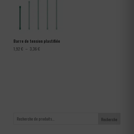
Barre de tension plastifiée
Plage
1,92
€
–
3,36
€
de
prix :
1,92 €
à
3,36 €
Recherche