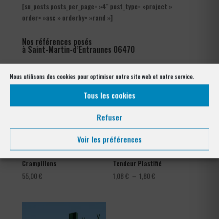
[su_posts posts_per_page= »4″ post_type= »project »
order= »asc » orderby= »rand »]
Nos références posés
à Saint-Martin-d’Entraunes 06470
Nous utilisons des cookies pour optimiser notre site web et notre service.
Tous les cookies
Refuser
Voir les préférences
Crampillons
Tendeur Plastifié
Plage
55,00
€
1,08
€
–
1,80
€
de
prix :
1,08 €