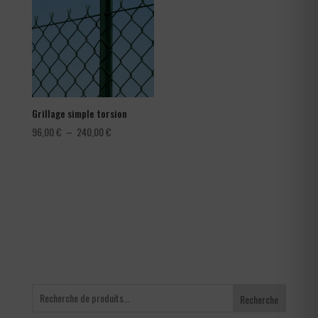
à
1,80 €
Grillage simple torsion
Plage
96,00
€
–
240,00
€
de
prix :
96,00 €
à
240,00 €
Recherche