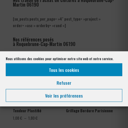
Nos travail de l’achat de clôtures à Roquebrune-Cap-
Martin 06190
[su_posts posts_per_page= »4″ post_type= »project »
order= »asc » orderby= »rand »]
Nos références posés
à Roquebrune-Cap-Martin 06190
Nous utilisons des cookies pour optimiser notre site web et notre service.
Tous les cookies
Refuser
Voir les préférences
Tendeur Plastifié
Grillage Bordure Parisienne
Plage
1,08
€
–
1,80
€
de