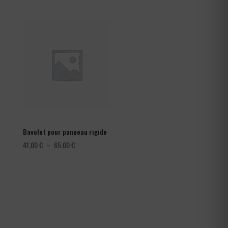
prix :
1,08 €
à
1,80 €
Bavolet pour panneau rigide
Plage
41,00
€
–
65,00
€
de
prix :
41,00 €
à
65,00 €