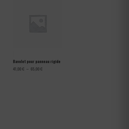
à
1,80 €
Bavolet pour panneau rigide
Plage
41,00
€
–
65,00
€
de
prix :
41,00 €
à
65,00 €