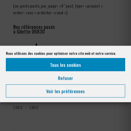
[su_posts posts_per_page= »4″ post_type= »project »
order= »asc » orderby= »rand »]
Nos références posés
à Gilette 06830
Nous utilisons des cookies pour optimiser notre site web et notre service.
Tous les cookies
Refuser
Voir les préférences
Tendeur Plastifié
Grillage Bordure Parisienne
Plage
1,08
€
–
1,80
€
de
prix :
1,08 €