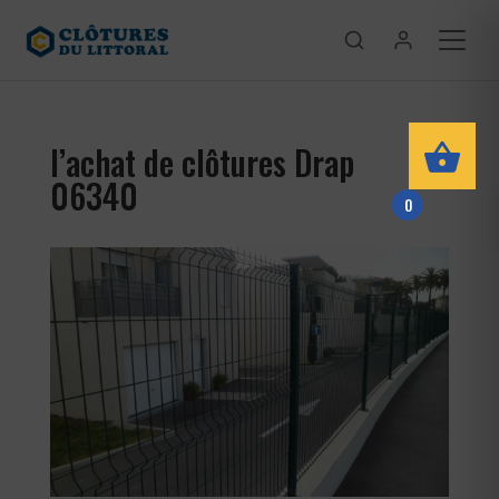
l’achat de clôtures Drap
06340
0