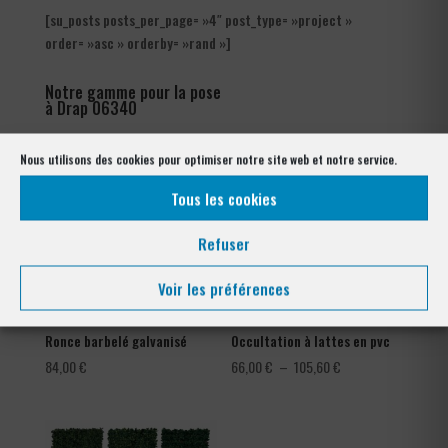
[su_posts posts_per_page= »4″ post_type= »project »
order= »asc » orderby= »rand »]
Notre gamme pour la pose
à Drap 06340
Nous utilisons des cookies pour optimiser notre site web et notre service.
Tous les cookies
Refuser
Voir les préférences
Ronce barbelé galvanisé
Occultation à lattes en pvc
Plage
84,00
€
66,00
€
–
105,60
€
de
prix :
66,00 €