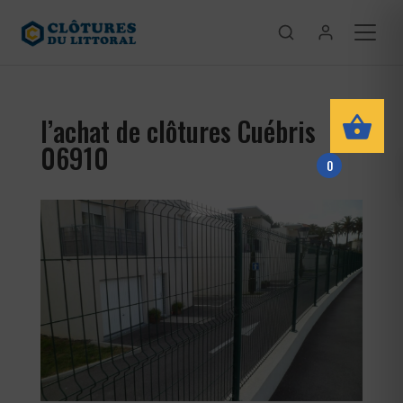
l’achat de clôtures Cuébris
06910
0