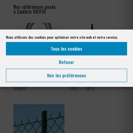
Nos références posés
à Cuébris 06910
Nous utilisons des cookies pour optimiser notre site web et notre service.
Tous les cookies
Refuser
Voir les préférences
Crampillons
Tendeur Plastifié
Plage
55,00
€
1,08
€
–
1,80
€
de
prix :
1,08 €
à
1,80 €