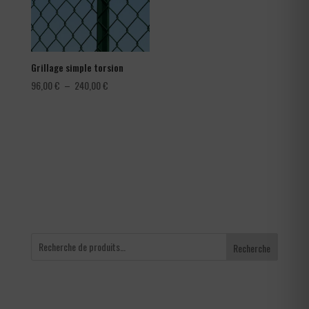
Grillage simple torsion
Plage
96,00
€
–
240,00
€
de
prix :
96,00 €
à
240,00 €
Recherche