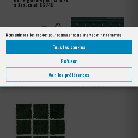
Notre gamme pour la pose
à Beausoleil 06240
Nous utilisons des cookies pour optimiser notre site web et notre service.
Tous les cookies
Refuser
Voir les préférences
Ronce barbelé galvanisé
Occultation à lattes en pvc
Plage
84,00
€
66,00
€
–
105,60
€
de
prix :
66,00 €
à
105,60 €