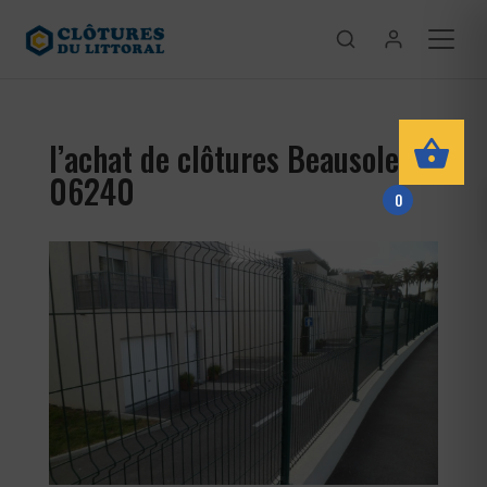
l’achat de clôtures Beausoleil
06240
0