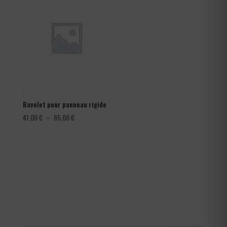
à
1,80 €
Bavolet pour panneau rigide
Plage
41,00
€
–
65,00
€
de
prix :
41,00 €
à
65,00 €