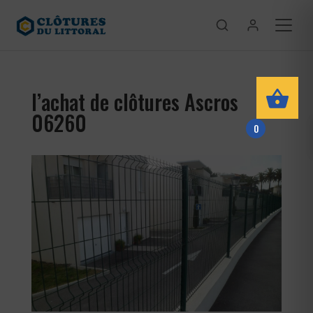
l’achat de clôtures Ascros
06260
0