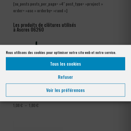
[su_posts posts_per_page= »4″ post_type= »project »
order= »asc » orderby= »rand »]
Les produits de clôtures utilisés
à Ascros 06260
Nous utilisons des cookies pour optimiser notre site web et notre service.
Tous les cookies
Refuser
Voir les préférences
Tendeur Plastifié
Grillage Bordure Parisienne
Plage
1,08
€
–
1,80
€
de
prix :
1,08 €