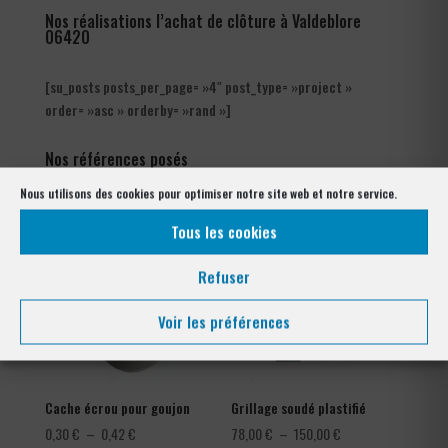
Nos réalisations l’achat de clôture à Valdeblore
06420
[su_posts posts_per_page= »4″ post_type= »project »
order= »asc » orderby= »rand »]
Nos références posés
à Valdeblore 06420
Nous utilisons des cookies pour optimiser notre site web et notre service.
Tous les cookies
Refuser
Voir les préférences
Cache écrou pour goujon
Grillage soudé plastifié
Plage
Plage
0,30
€
–
0,42
€
78,00
€
–
150,00
€