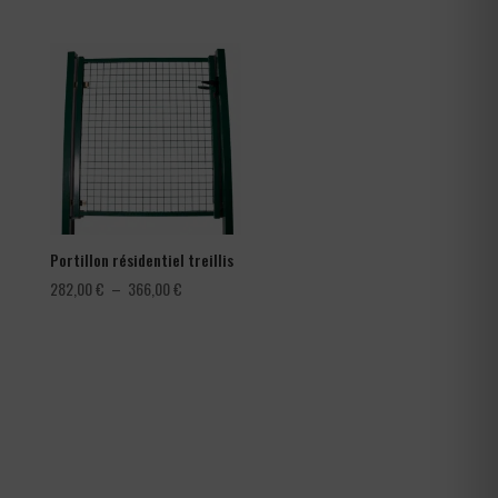
de
de
prix :
prix :
0,30 €
78,00 €
à
à
0,42 €
150,00 €
Portillon résidentiel treillis
Plage
282,00
€
–
366,00
€
de
prix :
282,00 €
à
366,00 €