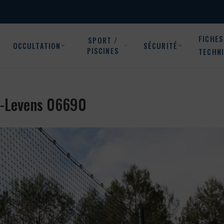
FICHES
SPORT /
OCCULTATION
SÉCURITÉ
PISCINES
TECHN
te-Levens 06690