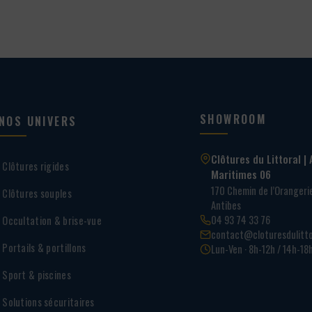
SHOWROOM
NOS UNIVERS
Clôtures du Littoral | 
Clôtures rigides
Maritimes 06
170 Chemin de l’Oranger
Clôtures souples
Antibes
04 93 74 33 76
Occultation & brise-vue
contact@cloturesdulitto
Portails & portillons
Lun-Ven · 8h-12h / 14h-18
Sport & piscines
Solutions sécuritaires