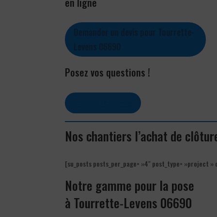
en ligne
Demander un devis pour Tourrette-
Levens 06690
Posez vos questions !
Contactez-nous
Nos chantiers l’achat de clôtu
[su_posts posts_per_page= »4″ post_type= »project » 
Notre gamme pour la pose
à Tourrette-Levens 06690