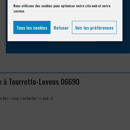
Appelez-nous !
Nous utilisons des cookies pour optimiser notre site web et notre
service.
Vous souhaitez avoir des informations complémentaires ?
Tous les cookies
Refuser
Voir les préférences
04 93 74 33 76
re à Tourrette-Levens 06690
order= »asc » orderby= »rand »]