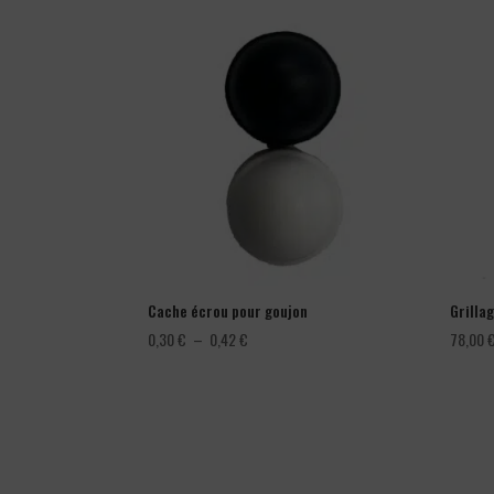
Cache écrou pour goujon
Grillag
Plage
0,30
€
–
0,42
€
78,00
de
prix :
0,30 €
à
0,42 €