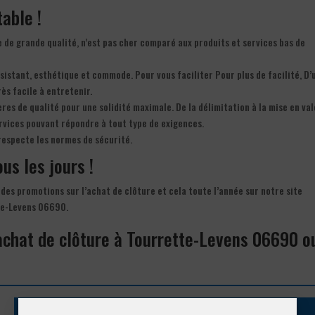
table !
 de grande qualité, n’est pas cher comparé aux produits et services bas de
résistant, esthétique et commode. Pour vous faciliter Pour plus de facilité, D’
rès facile à entretenir.
res de qualité pour une solidité maximale. De la délimitation à la mise en va
ervices pouvant répondre à tout type de exigences.
respecte les normes de sécurité.
ous les jours !
 des promotions sur l’achat de clôture et cela toute l’année sur notre site
tte-Levens 06690.
’achat de clôture à Tourrette-Levens 06690 o