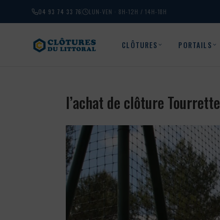
04 93 74 33 76
LUN-VEN · 8H-12H / 14H-18H
CLÔTURES
PORTAILS
l’achat de clôture Tourret