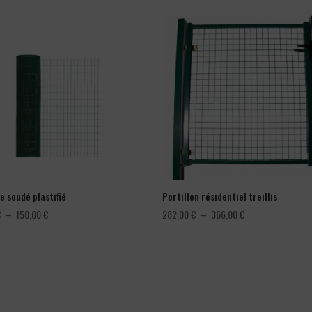
e soudé plastifié
Portillon résidentiel treillis
Plage
Plage
€
–
150,00
€
282,00
€
–
366,00
€
de
de
prix :
prix :
78,00 €
282,00 €
à
à
150,00 €
366,00 €