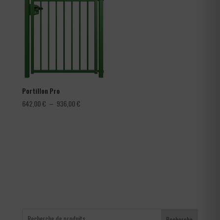
3,60 €
à
4,56 €
Portillon Pro
Plage
642,00
€
–
936,00
€
de
prix :
642,00 €
à
936,00 €
Recherche