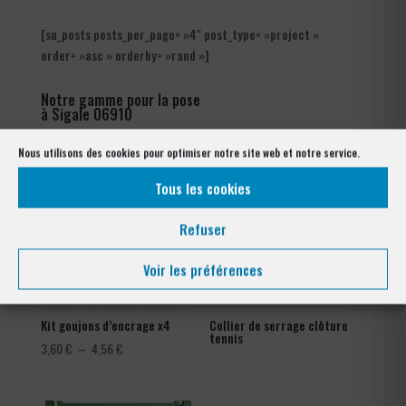
[su_posts posts_per_page= »4″ post_type= »project »
order= »asc » orderby= »rand »]
Notre gamme pour la pose
à Sigale 06910
Nous utilisons des cookies pour optimiser notre site web et notre service.
Tous les cookies
Refuser
Voir les préférences
Kit goujons d’encrage x4
Collier de serrage clôture
tennis
Plage
3,60
€
–
4,56
€
de
prix :