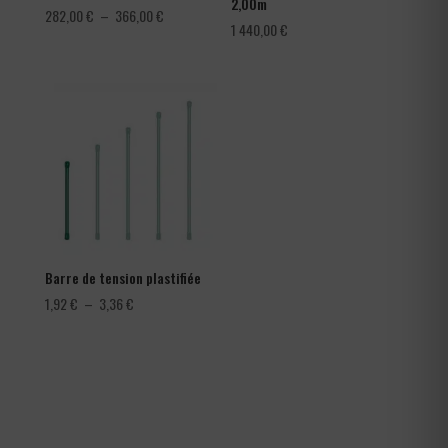
2,00m
Plage
282,00
€
–
366,00
€
1 440,00
€
de
prix :
282,00 €
à
366,00 €
Barre de tension plastifiée
Plage
1,92
€
–
3,36
€
de
prix :
1,92 €
à
3,36 €