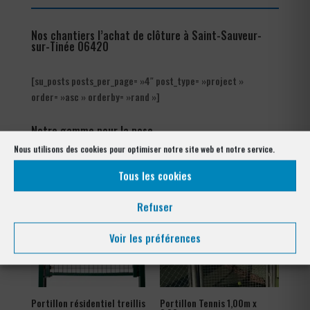
Nos chantiers l’achat de clôture à Saint-Sauveur-
sur-Tinée 06420
[su_posts posts_per_page= »4″ post_type= »project »
order= »asc » orderby= »rand »]
Notre gamme pour la pose
à Saint-Sauveur-sur-Tinée 06420
Nous utilisons des cookies pour optimiser notre site web et notre service.
Tous les cookies
Refuser
Voir les préférences
Portillon résidentiel treillis
Portillon Tennis 1,00m x