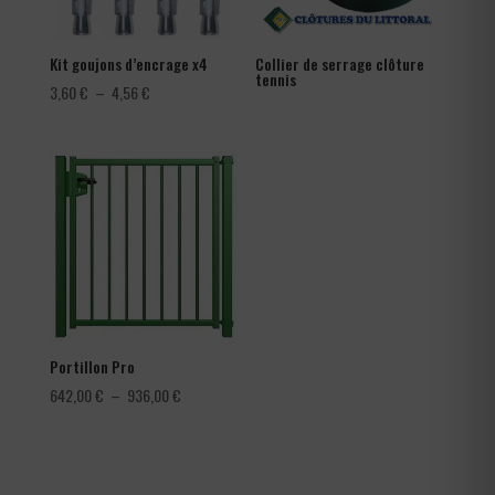
Kit goujons d’encrage x4
Collier de serrage clôture
tennis
Plage
3,60
€
–
4,56
€
de
prix :
3,60 €
à
4,56 €
Portillon Pro
Plage
642,00
€
–
936,00
€
de
prix :
642,00 €