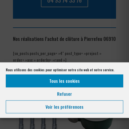
04 93 74 33 76
Nos réalisations l’achat de clôture à Pierrefeu 06910
[su_posts posts_per_page= »4″ post_type= »project »
order= »asc » orderby= »rand »]
Nous utilisons des cookies pour optimiser notre site web et notre service.
Les produits de clôtures utilisés
à Pierrefeu 06910
Tous les cookies
Refuser
Voir les préférences