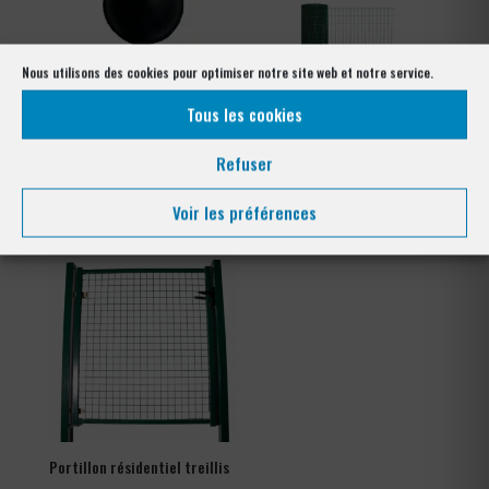
Nous utilisons des cookies pour optimiser notre site web et notre service.
Tous les cookies
Refuser
Cache écrou pour goujon
Grillage soudé plastifié
Plage
Plage
0,30
€
–
0,42
€
78,00
€
–
150,00
€
Voir les préférences
de
de
prix :
prix :
0,30 €
78,00 €
à
à
0,42 €
150,00 €
Portillon résidentiel treillis