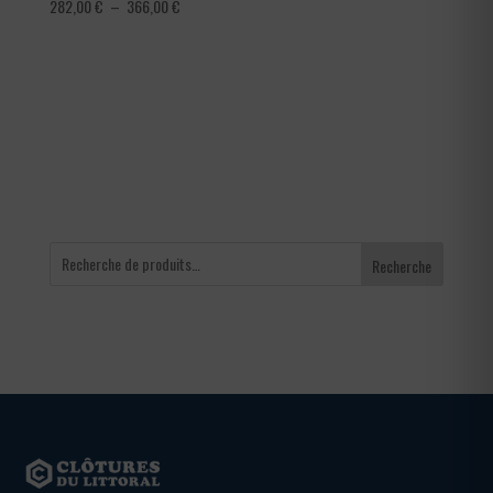
Plage
282,00
€
–
366,00
€
de
prix :
282,00 €
à
366,00 €
Recherche