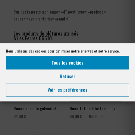
[su_posts posts_per_page= »4″ post_type= »project »
order= »asc » orderby= »rand »]
Les produits de clôtures utilisés
à Les Ferres 06510
Nous utilisons des cookies pour optimiser notre site web et notre service.
Tous les cookies
Refuser
Voir les préférences
Ronce barbelé galvanisé
Occultation à lattes en pvc
Plage
84,00
€
66,00
€
–
105,60
€
de
prix :