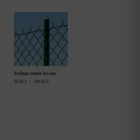
de
prix :
1,08 €
à
1,80 €
Grillage simple torsion
Plage
96,00
€
–
240,00
€
de
prix :
96,00 €
à
240,00 €