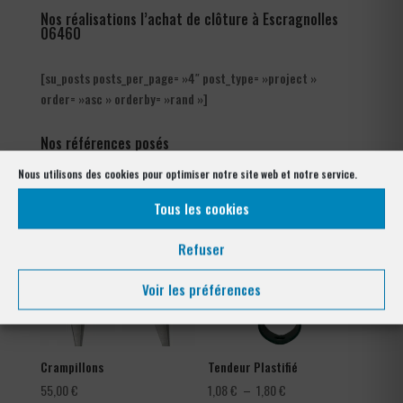
Nos réalisations l’achat de clôture à Escragnolles
06460
[su_posts posts_per_page= »4″ post_type= »project »
order= »asc » orderby= »rand »]
Nos références posés
à Escragnolles 06460
Nous utilisons des cookies pour optimiser notre site web et notre service.
Tous les cookies
Refuser
Voir les préférences
Crampillons
Tendeur Plastifié
Plage
55,00
€
1,08
€
–
1,80
€