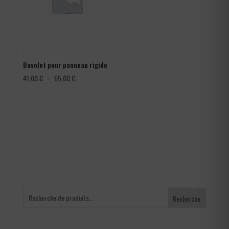
Bavolet pour panneau rigide
Plage
41,00
€
–
65,00
€
de
prix :
41,00 €
à
65,00 €
Recherche