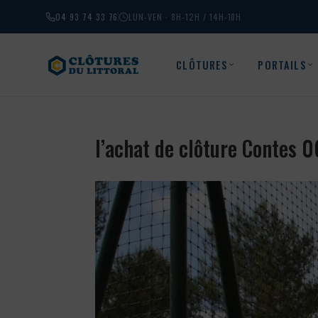
04 93 74 33 76
LUN-VEN · 8H-12H / 14H-18H
CLÔTURES
PORTAILS
l’achat de clôture Contes 