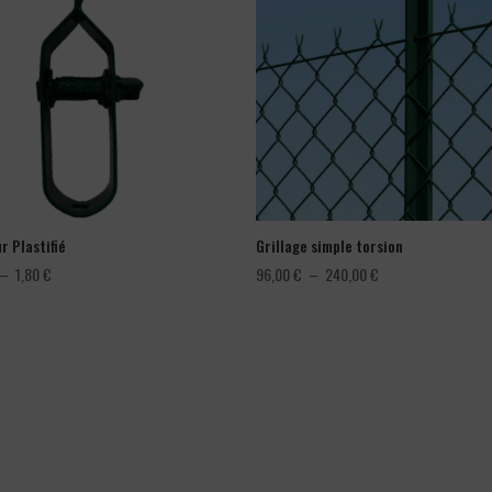
r Plastifié
Grillage simple torsion
Plage
Plage
–
1,80
€
96,00
€
–
240,00
€
de
de
prix :
prix :
1,08 €
96,00 €
à
à
1,80 €
240,00 €