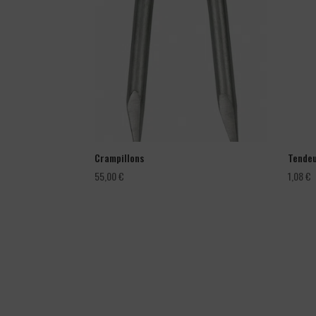
Crampillons
Tendeu
55,00
€
1,08
€