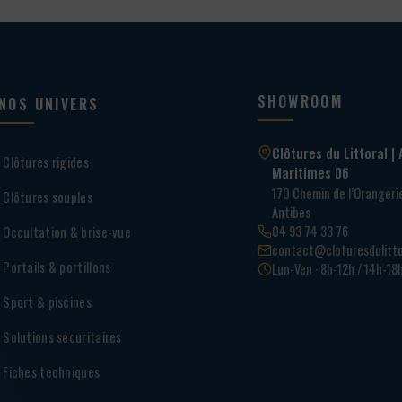
SHOWROOM
NOS UNIVERS
Clôtures du Littoral | 
Clôtures rigides
Maritimes 06
170 Chemin de l’Oranger
Clôtures souples
Antibes
04 93 74 33 76
Occultation & brise-vue
contact@cloturesdulitto
Portails & portillons
Lun-Ven · 8h-12h / 14h-18
Sport & piscines
Solutions sécuritaires
Fiches techniques