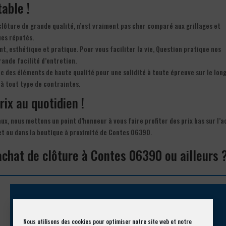
table !
e clôture de grande qualité, n’est vraiment pas cher comparé aux grillages et
ues réputés.
nt, esthétique et pratique. Pour vous faciliter la vie, Question pratique nos
rande facilité d’entretien.
ec des éléments de haute qualité pour une solidité à toute épreuve sur le lon
à tout type de contraintes.
rix au quotidien !
aux, nous mettons un point d’honneur à vous faire profiter des prix bas sur l’
net ou dans la boutique à proximité de Contes 06390.
achat de clôture à Contes 06390 ou ailleurs 
Appelez-nous !
Nous utilisons des cookies pour optimiser notre site web et notre