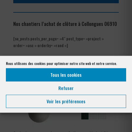
Nos chantiers l’achat de clôture à Collongues 06910
[su_posts posts_per_page= »4″ post_type= »project »
order= »asc » orderby= »rand »]
Les produits de clôtures utilisés
Nous utilisons des cookies pour optimiser notre site web et notre service.
à Collongues 06910
Tous les cookies
Refuser
Voir les préférences