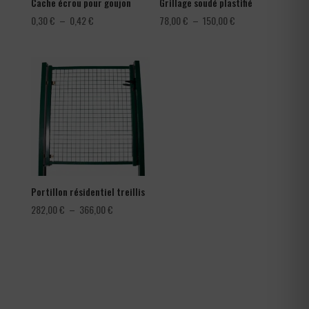
Cache écrou pour goujon
Grillage soudé plastifié
Plage
Plage
0,30
€
–
0,42
€
78,00
€
–
150,00
€
de
de
prix :
prix :
0,30 €
78,00 €
à
à
0,42 €
150,00 €
Portillon résidentiel treillis
Plage
282,00
€
–
366,00
€
de
prix :
282,00 €
à
366,00 €