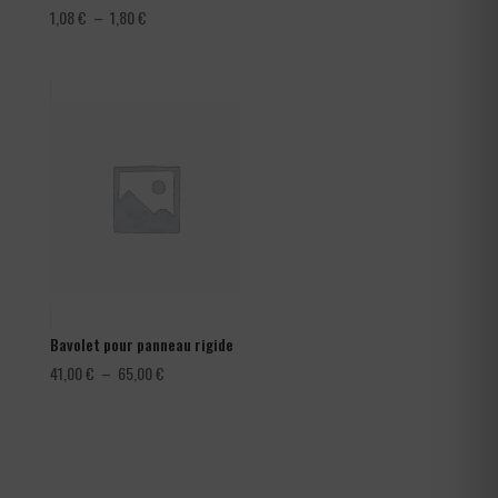
Plage
1,08
€
–
1,80
€
de
prix :
1,08 €
à
1,80 €
Bavolet pour panneau rigide
Plage
41,00
€
–
65,00
€
de
prix :
41,00 €
à