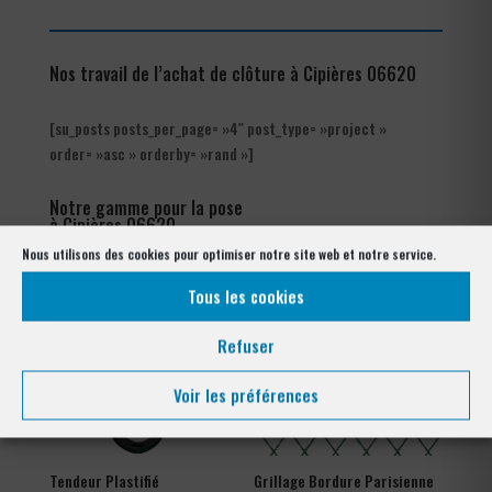
Nos travail de l’achat de clôture à Cipières 06620
[su_posts posts_per_page= »4″ post_type= »project »
order= »asc » orderby= »rand »]
Notre gamme pour la pose
à Cipières 06620
Nous utilisons des cookies pour optimiser notre site web et notre service.
Tous les cookies
Refuser
Voir les préférences
Tendeur Plastifié
Grillage Bordure Parisienne